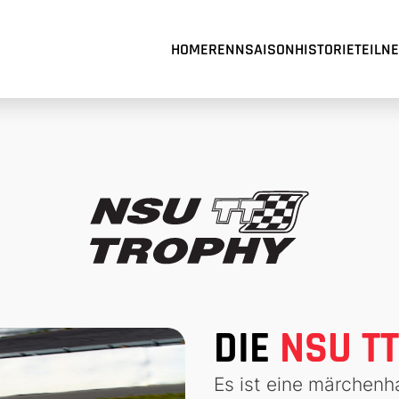
HOME
RENNSAISON
HISTORIE
TEILN
DIE
NSU T
Es ist eine märchenh